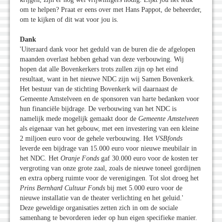
om te helpen? Praat er eens over met Hans Pappot, de beheerder,
om te kijken of dit wat voor jou is.
Dank
'Uiteraard dank voor het geduld van de buren die de afgelopen
maanden overlast hebben gehad van deze verbouwing. Wij
hopen dat alle Bovenkerkers trots zullen zijn op het eind
resultaat, want in het nieuwe NDC zijn wij Samen Bovenkerk.
Het bestuur van de stichting Bovenkerk wil daarnaast de
Gemeente Amstelveen en de sponsoren van harte bedanken voor
hun financiële bijdrage. De verbouwing van het NDC is
namelijk mede mogelijk gemaakt door de
Gemeente Amstelveen
als eigenaar van het gebouw, met een investering van een kleine
2 miljoen euro voor de gehele verbouwing. Het
VSBfonds
leverde een bijdrage van 15.000 euro voor nieuwe meubilair in
het NDC. Het
Oranje Fonds
gaf 30.000 euro voor de kosten ter
vergroting van onze grote zaal, zoals de nieuwe toneel gordijnen
en extra opberg ruimte voor de verenigingen. Tot slot droeg het
Prins Bernhard Cultuur Fonds
bij met 5.000 euro voor de
nieuwe installatie van de theater verlichting en het geluid.'
Deze geweldige organisaties zetten zich in om de sociale
samenhang te bevorderen ieder op hun eigen specifieke manier.