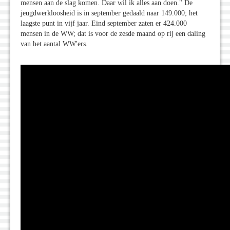
mensen aan de slag komen. Daar wil ik alles aan doen." De
jeugdwerkloosheid is in september gedaald naar 149.000; het
laagste punt in vijf jaar. Eind september zaten er 424.000
mensen in de WW; dat is voor de zesde maand op rij een daling
van het aantal WW'ers.