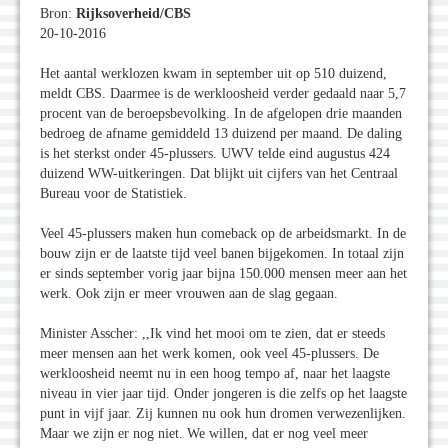
Bron:
Rijksoverheid/CBS
20-10-2016
Het aantal werklozen kwam in september uit op 510 duizend,
meldt CBS. Daarmee is de werkloosheid verder gedaald naar 5,7
procent van de beroepsbevolking. In de afgelopen drie maanden
bedroeg de afname gemiddeld 13 duizend per maand. De daling
is het sterkst onder 45-plussers. UWV telde eind augustus 424
duizend WW-uitkeringen. Dat blijkt uit cijfers van het Centraal
Bureau voor de Statistiek.
Veel 45-plussers maken hun comeback op de arbeidsmarkt. In de
bouw zijn er de laatste tijd veel banen bijgekomen. In totaal zijn
er sinds september vorig jaar bijna 150.000 mensen meer aan het
werk. Ook zijn er meer vrouwen aan de slag gegaan.
Minister Asscher: ,,Ik vind het mooi om te zien, dat er steeds
meer mensen aan het werk komen, ook veel 45-plussers. De
werkloosheid neemt nu in een hoog tempo af, naar het laagste
niveau in vier jaar tijd. Onder jongeren is die zelfs op het laagste
punt in vijf jaar. Zij kunnen nu ook hun dromen verwezenlijken.
Maar we zijn er nog niet. We willen, dat er nog veel meer