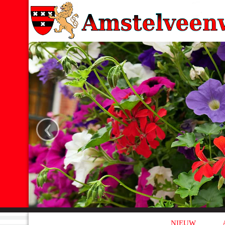
‹
NIEUW