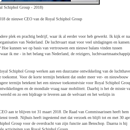
al Schiphol Group - 2018)
2018 de nieuwe CEO van de Royal Schiphol Group
dere plek en prachtig bedrijf, waar ik al eerder voor heb gewerkt. Ik kijk er na
ganisaties van Nederland. De luchtvaart staat voor veel uitdagingen en kansen
 Hoe kunnen we op basis van vertrouwen een nieuwe balans vinden tussen
waar ik me - in het belang van Nederland, de reizigers, luchtvaartmaatschappij
 Royal Schiphol Group werken aan een duurzame ontwikkeling van de luchthave
 toekomst. Voor de korte termijn betekent dat onder meer ver- en nieuwbouw
angere termijn betekent het een nieuwe toekomstvisie voor Royal Schiphol Grou
ontwikkelingen en de mondiale vraag naar mobiliteit. Daarbij is het de missie v
ereld en zo een bijdrage te leveren aan de welvaart en het welzijn in
 CEO aan te blijven tot 31 maart 2018. De Raad van Commissarissen heeft hem
enst treedt. Nijhuis heeft ingestemd met dat verzoek en blijft tot en met 30 apr
 Schiphol Group voor de overdracht van zijn functie aan Benschop. Daarna is hij
ale activiteiten van Royal Schiphol Group.