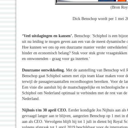
(Bron Roy
Dick Benschop wordt per 1 mei 
‘Veel uitdagingen en kansen’.
Benschop: 'Schiphol is een bijzon
uit nu leiding te mogen geven aan een van de meest dynamische or
Hoe kunnen we ons op een duurzame manier verder ontwikkelen?
hinder en economisch belang? Stuk voor stuk grote vraagstukken 
en omwonenden - graag voor ga inzetten.'
Duurzame ontwikkeling.
Met de aanstelling van Benschop wil
Benschop gaat Schiphol samen met zijn team klaar maken voor de
terwijl de passagiersaantallen recordhoogten bereiken. Voor de l
Een visie die aansluit bij de maatschappelijke en technologische 
Schiphol om Nederland optimaal te verbinden met de rest van de w
Nederland.
Nijhuis t/m 30 april CEO.
Eerder kondigde Jos Nijhuis aan als
gevraagd langer aan te blijven, aangezien Benschop op 1 mei in di
aan als CEO. Vervolgens blijft hij tot 1 juli in dienst bij Royal
volgens afspraak tot 1 april 2019 beschikbaar voor de internation