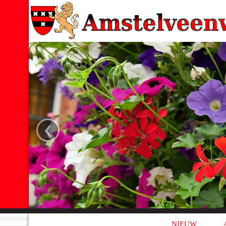
‹
NIEUW