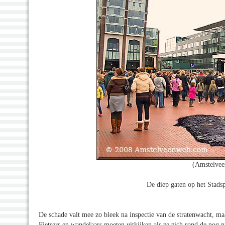
(Amstelvee
De diep gaten op het Stadsp
De schade valt mee zo bleek na inspectie van de stratenwacht, maar
Fietsers en wandelaars moeten uitkijken als ze zich rond de nog n