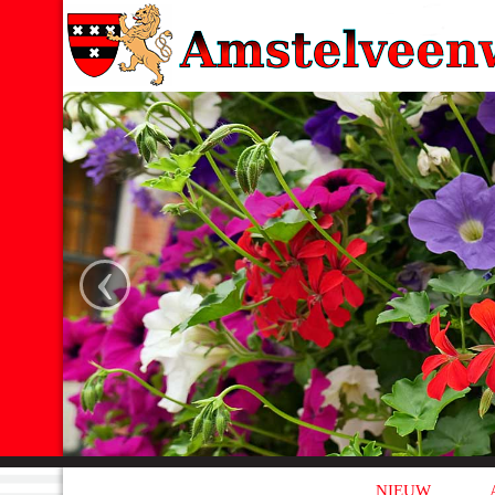
‹
NIEUW