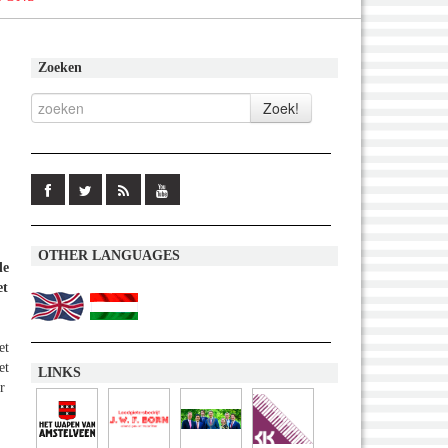
Zoeken
OTHER LANGUAGES
de
et
et
et
LINKS
r