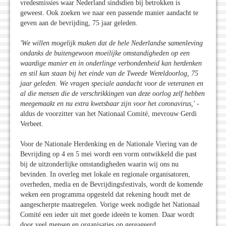
vredesmissies waar Nederland sindsdien bij betrokken is
geweest. Ook zoeken we naar een passende manier aandacht te
geven aan de bevrijding, 75 jaar geleden.
'We willen mogelijk maken dat de hele Nederlandse samenleving
ondanks de buitengewoon moeilijke omstandigheden op een
waardige manier en in onderlinge verbondenheid kan herdenken
en stil kan staan bij het einde van de Tweede Wereldoorlog, 75
jaar geleden. We vragen speciale aandacht voor de veteranen en
al die mensen die de verschrikkingen van deze oorlog zelf hebben
meegemaakt en nu extra kwetsbaar zijn voor het coronavirus,'
-
aldus de voorzitter van het Nationaal Comité, mevrouw Gerdi
Verbeet.
Voor de Nationale Herdenking en de Nationale Viering van de
Bevrijding op 4 en 5 mei wordt een vorm ontwikkeld die past
bij de uitzonderlijke omstandigheden waarin wij ons nu
bevinden. In overleg met lokale en regionale organisatoren,
overheden, media en de Bevrijdingsfestivals, wordt de komende
weken een programma opgesteld dat rekening houdt met de
aangescherpte maatregelen. Vorige week nodigde het Nationaal
Comité een ieder uit met goede ideeën te komen. Daar wordt
door veel mensen en organisaties op gereageerd.