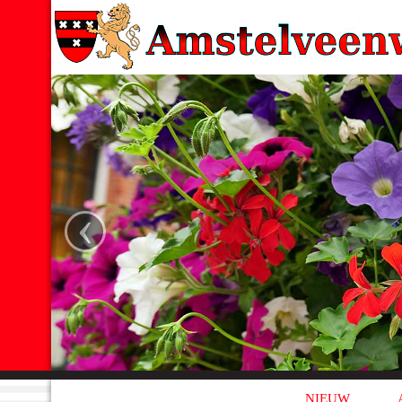
‹
NIEUW