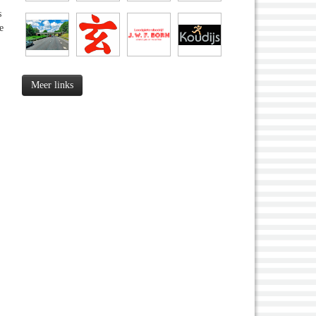
s
e
Meer links