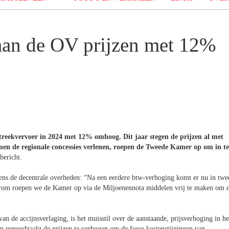
gaan de OV prijzen met 12%
 streekvervoer in 2024 met 12% omhoog. Dit jaar stegen de prijzen al met
amen de regionale concessies verlenen, roepen de Tweede Kamer op om in te
bericht.
 de decentrale overheden: “Na een eerdere btw-verhoging komt er nu in twe
Daarom roepen we de Kamer op via de Miljoenennota middelen vrij te maken om 
an de accijnsverlaging, is het muisstil over de aanstaande, prijsverhoging in he
ijn genoodzaakt de prijzen te verhogen om de forse kostenstijgingen van