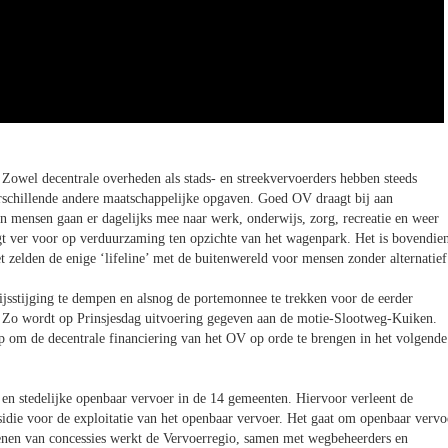
.
Zowel decentrale overheden als stads- en streekvervoerders hebben steeds
erschillende andere maatschappelijke opgaven. Goed OV draagt bij aan
en mensen gaan er dagelijks mee naar werk, onderwijs, zorg, recreatie en weer
gt ver voor op verduurzaming ten opzichte van het wagenpark. Het is bovendie
t zelden de enige ‘lifeline’ met de buitenwereld voor mensen zonder alternatief
sstijging te dempen en alsnog de portemonnee te trekken voor de eerder
. Zo wordt op Prinsjesdag uitvoering gegeven aan de motie-Slootweg-Kuiken.
p om de decentrale financiering van het OV op orde te brengen in het volgende
 en stedelijke openbaar vervoer in de 14 gemeenten. Hiervoor verleent de
bsidie voor de exploitatie van het openbaar vervoer. Het gaat om openbaar vervo
erlenen van concessies werkt de Vervoerregio, samen met wegbeheerders en