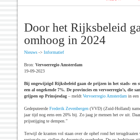
Door het Rijksbeleid 
omhoog in 2024
Nieuws
->
Informatief
Bron:
Vervoerregio Amsterdam
19-09-2023
Bij ongewijzigd Rijksbeleid gaan de prijzen in het stads- en
een al ongekende 7%. De provincies en vervoerregio’s, die s
grijpen op Prinsjesdag
– meldt
Vervoerregio Amsterdam
in een 
Gedeputeerde
Frederik Zevenbergen
(VVD) (Zuid-Holland) namens
jaar tijd nog eens een 20% bij. Zo jaag je mensen het ov uit. 
prijsstijging te dempen.”
Terwijl de kranten vol staan over de ophef rond het terugdraaien v
regionale ov, stellen de decentrale overheden. De ov-bedrijven z