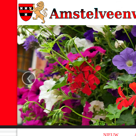
‹
NIEUW