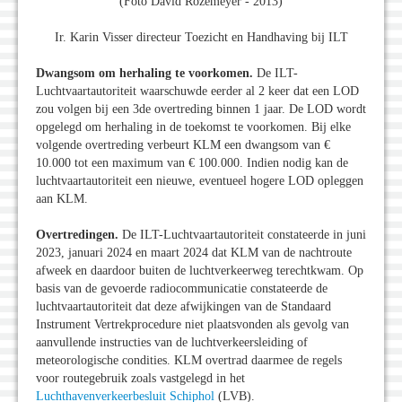
(Foto David Rozemeyer - 2013)
Ir. Karin Visser directeur Toezicht en Handhaving bij ILT
Dwangsom om herhaling te voorkomen.
De ILT-
Luchtvaartautoriteit waarschuwde eerder al 2 keer dat een LOD
zou volgen bij een 3de overtreding binnen 1 jaar. De LOD wordt
opgelegd om herhaling in de toekomst te voorkomen. Bij elke
volgende overtreding verbeurt KLM een dwangsom van €
10.000 tot een maximum van € 100.000. Indien nodig kan de
luchtvaartautoriteit een nieuwe, eventueel hogere LOD opleggen
aan KLM.
Overtredingen.
De ILT-Luchtvaartautoriteit constateerde in juni
2023, januari 2024 en maart 2024 dat KLM van de nachtroute
afweek en daardoor buiten de luchtverkeerweg terechtkwam. Op
basis van de gevoerde radiocommunicatie constateerde de
luchtvaartautoriteit dat deze afwijkingen van de Standaard
Instrument Vertrekprocedure niet plaatsvonden als gevolg van
aanvullende instructies van de luchtverkeersleiding of
meteorologische condities. KLM overtrad daarmee de regels
voor routegebruik zoals vastgelegd in het
Luchthavenverkeerbesluit Schiphol
(LVB).