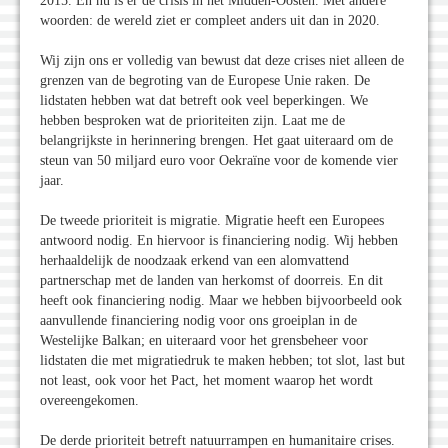
2015. En nu is er de crisis in het Midden-Oosten. Met andere
woorden: de wereld ziet er compleet anders uit dan in 2020.
Wij zijn ons er volledig van bewust dat deze crises niet alleen de
grenzen van de begroting van de Europese Unie raken. De
lidstaten hebben wat dat betreft ook veel beperkingen. We
hebben besproken wat de prioriteiten zijn. Laat me de
belangrijkste in herinnering brengen. Het gaat uiteraard om de
steun van 50 miljard euro voor Oekraïne voor de komende vier
jaar.
De tweede prioriteit is migratie. Migratie heeft een Europees
antwoord nodig. En hiervoor is financiering nodig. Wij hebben
herhaaldelijk de noodzaak erkend van een alomvattend
partnerschap met de landen van herkomst of doorreis. En dit
heeft ook financiering nodig. Maar we hebben bijvoorbeeld ook
aanvullende financiering nodig voor ons groeiplan in de
Westelijke Balkan; en uiteraard voor het grensbeheer voor
lidstaten die met migratiedruk te maken hebben; tot slot, last but
not least, ook voor het Pact, het moment waarop het wordt
overeengekomen.
De derde prioriteit betreft natuurrampen en humanitaire crises.