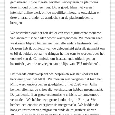
gemarkeerd. In de meeste gevallen verwijderen de platforms
deze inhoud binnen een uur. Dit is goed. Maar het vereist
intensief online werk om de moeilijke inhoud te ontdekken en
deze uiteraard onder de aandacht van de platformleden te
brengen.
We bespraken ook het feit dat er een zeer significante toename
van antisemitische daden wordt waargenomen. We moeten zeer
waakzaam blijven ten aanzien van alle andere haatmisdrijven.
Daarom heb ik opnieuw van de gelegenheid gebruik gemaakt om
er bij de leiders op aan te dringen het nu eens te worden over het
voorstel van de Commissie om haatzaaiende uitlatingen en
haatmisdrijven toe te voegen aan de lijst van ‘EU-misdaden’.
Het tweede onderwerp dat we bespraken was het voorstel tot
herziening van het MFK. We moeten niet vergeten dat toen het
MFK werd ontworpen en goedgekeurd, het 2020 was. Jullie
kennen allemaal de crises die we sindsdien hebben meegemaakt.
De pandemie. Een grote economische crisis is ternauwernood
vermeden. We hebben een grote landoorlog in Europa. We
hebben een enorme energiecrisis meegemaakt. We hadden de
hoogste instroom van migranten sinds de migratiecrisis van