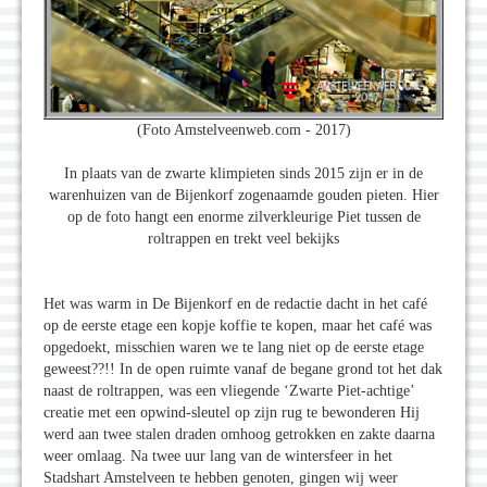
(Foto Amstelveenweb.com - 2017)
In plaats van de zwarte klimpieten sinds 2015 zijn er in de
warenhuizen van de Bijenkorf zogenaamde gouden pieten. Hier
op de foto hangt een enorme zilverkleurige Piet tussen de
roltrappen en trekt veel bekijks
Het was warm in De Bijenkorf en de redactie dacht in het café
op de eerste etage een kopje koffie te kopen, maar het café was
opgedoekt, misschien waren we te lang niet op de eerste etage
geweest??!! In de open ruimte vanaf de begane grond tot het dak
naast de roltrappen, was een vliegende ‘Zwarte Piet-achtige’
creatie met een opwind-sleutel op zijn rug te bewonderen Hij
werd aan twee stalen draden omhoog getrokken en zakte daarna
weer omlaag. Na twee uur lang van de wintersfeer in het
Stadshart Amstelveen te hebben genoten, gingen wij weer