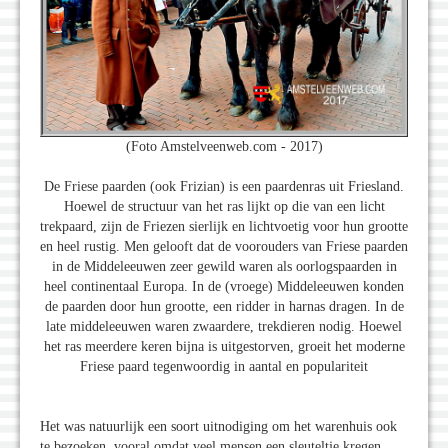
(Foto Amstelveenweb.com - 2017)
De Friese paarden (ook Frizian) is een paardenras uit Friesland.
Hoewel de structuur van het ras lijkt op die van een licht
trekpaard, zijn de Friezen sierlijk en lichtvoetig voor hun grootte
en heel rustig. Men gelooft dat de voorouders van Friese paarden
in de Middeleeuwen zeer gewild waren als oorlogspaarden in
heel continentaal Europa. In de (vroege) Middeleeuwen konden
de paarden door hun grootte, een ridder in harnas dragen. In de
late middeleeuwen waren zwaardere, trekdieren nodig. Hoewel
het ras meerdere keren bijna is uitgestorven, groeit het moderne
Friese paard tegenwoordig in aantal en populariteit
Het was natuurlijk een soort uitnodiging om het warenhuis ook
te bezoeken, vooral omdat veel mensen een sleuteltje kregen