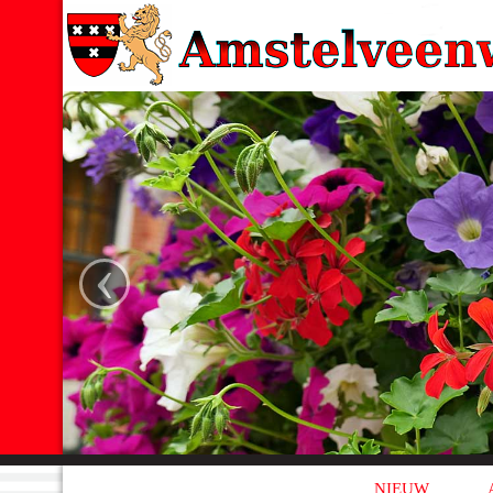
‹
NIEUW