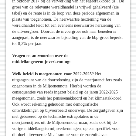
in oktober 2017 bij de verwerking van het regeerakkoord (a). De
groei van de relevante wereldhandel is vrijwel gehalveerd (zie
tabel) en de rente is in de loop van deze periode afgenomen in
plaats van toegenomen. De neerwaartse herziening van de
wereldhandel leidt tot een eveneens neerwaartse herziening van
de uitvoergroei. Doordat de invoergroei ook naar beneden is
aangepast, is de neerwaartse bijstelling van de bbp-groei beperkt
tot 0,2% per jaar.
Vragen en antwoorden over de
middellangetermijnverkenning:
Welk beleid is meegenomen voor 2022-2025?
Het
uitgangspunt van de doorrekening zijn de meerjarencijfers zoals
opgenomen in de Miljoenennota. Hierbij worden de
consequenties van reeds ingezet beleid op de jaren 2022-2025
meegenomen, zoals het pensioenakkoord en het klimaatakkoord.
Ook wordt rekening gehouden met demografische
ontwikkelingen op bijvoorbeeld onderwijs. De zorguitgaven zijn
niet gebaseerd op de technische extrapolaties in de
meerjarencijfers uit de Miljoenennota, maar, zoals ook bij de
vorige middellangetermijnverkenningen, op een specifiek voor
dit doel uitgevoerde MLT-raming voor de zorguitgaven,