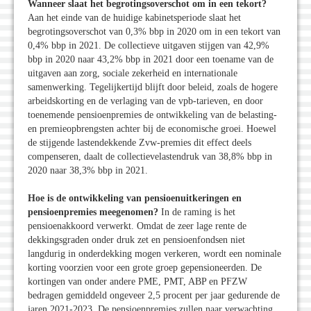
Wanneer slaat het begrotingsoverschot om in een tekort?
Aan het einde van de huidige kabinetsperiode slaat het
begrotingsoverschot van 0,3% bbp in 2020 om in een tekort van
0,4% bbp in 2021. De collectieve uitgaven stijgen van 42,9%
bbp in 2020 naar 43,2% bbp in 2021 door een toename van de
uitgaven aan zorg, sociale zekerheid en internationale
samenwerking. Tegelijkertijd blijft door beleid, zoals de hogere
arbeidskorting en de verlaging van de vpb-tarieven, en door
toenemende pensioenpremies de ontwikkeling van de belasting-
en premieopbrengsten achter bij de economische groei. Hoewel
de stijgende lastendekkende Zvw-premies dit effect deels
compenseren, daalt de collectievelastendruk van 38,8% bbp in
2020 naar 38,3% bbp in 2021.
Hoe is de ontwikkeling van pensioenuitkeringen en
pensioenpremies meegenomen?
In de raming is het
pensioenakkoord verwerkt. Omdat de zeer lage rente de
dekkingsgraden onder druk zet en pensioenfondsen niet
langdurig in onderdekking mogen verkeren, wordt een nominale
korting voorzien voor een grote groep gepensioneerden. De
kortingen van onder andere PME, PMT, ABP en PFZW
bedragen gemiddeld ongeveer 2,5 procent per jaar gedurende de
jaren 2021-2023. De pensioenpremies zullen naar verwachting