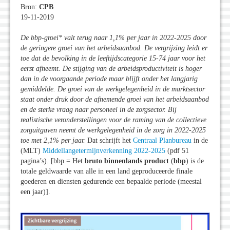
Bron:
CPB
19-11-2019
De bbp-groei* valt terug naar 1,1% per jaar in 2022-2025 door
de geringere groei van het arbeidsaanbod. De vergrijzing leidt er
toe dat de bevolking in de leeftijdscategorie 15-74 jaar voor het
eerst afneemt. De stijging van de arbeidsproductiviteit is hoger
dan in de voorgaande periode maar blijft onder het langjarig
gemiddelde. De groei van de werkgelegenheid in de marktsector
staat onder druk door de afnemende groei van het arbeidsaanbod
en de sterke vraag naar personeel in de zorgsector. Bij
realistische veronderstellingen voor de raming van de collectieve
zorguitgaven neemt de werkgelegenheid in de zorg in 2022-2025
toe met 2,1% per jaar.
Dat schrijft het
Centraal Planbureau
in de
(MLT)
Middellangetermijnverkenning 2022-2025
(pdf 51
pagina’s). [bbp = Het
bruto binnenlands product
(
bbp
) is de
totale geldwaarde van alle in een land geproduceerde finale
goederen en diensten gedurende een bepaalde periode (meestal
een jaar)].