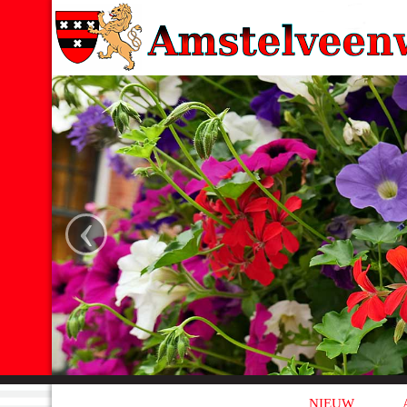
‹
NIEUW