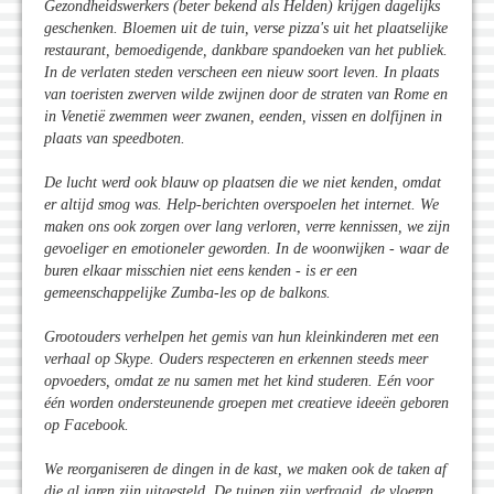
Gezondheidswerkers (beter bekend als Helden) krijgen dagelijks
geschenken. Bloemen uit de tuin, verse pizza's uit het plaatselijke
restaurant, bemoedigende, dankbare spandoeken van het publiek.
In de verlaten steden verscheen een nieuw soort leven. In plaats
van toeristen zwerven wilde zwijnen door de straten van Rome en
in Venetië zwemmen weer zwanen, eenden, vissen en dolfijnen in
plaats van speedboten.
De lucht werd ook blauw op plaatsen die we niet kenden, omdat
er altijd smog was. Help-berichten overspoelen het internet. We
maken ons ook zorgen over lang verloren, verre kennissen, we zijn
gevoeliger en emotioneler geworden. In de woonwijken - waar de
buren elkaar misschien niet eens kenden - is er een
gemeenschappelijke Zumba-les op de balkons.
Grootouders verhelpen het gemis van hun kleinkinderen met een
verhaal op Skype. Ouders respecteren en erkennen steeds meer
opvoeders, omdat ze nu samen met het kind studeren. Eén voor
één worden ondersteunende groepen met creatieve ideeën geboren
op Facebook.
We reorganiseren de dingen in de kast, we maken ook de taken af
die al jaren zijn uitgesteld. De tuinen zijn verfraaid, de vloeren