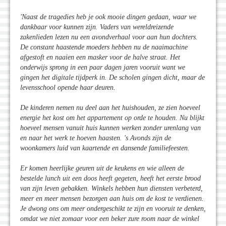
'Naast de tragedies heb je ook mooie dingen gedaan, waar we
dankbaar voor kunnen zijn. Vaders van wereldreizende
zakenlieden lezen nu een avondverhaal voor aan hun dochters.
De constant haastende moeders hebben nu de naaimachine
afgestoft en naaien een masker voor de halve straat. Het
onderwijs sprong in een paar dagen jaren vooruit want we
gingen het digitale tijdperk in. De scholen gingen dicht, maar de
levensschool opende haar deuren.
De kinderen nemen nu deel aan het huishouden, ze zien hoeveel
energie het kost om het appartement op orde te houden. Nu blijkt
hoeveel mensen vanuit huis kunnen werken zonder urenlang van
en naar het werk te hoeven haasten. 's Avonds zijn de
woonkamers luid van kaartende en dansende familiefeesten.
Er komen heerlijke geuren uit de keukens en wie alleen de
bestelde lunch uit een doos heeft gegeten, heeft het eerste brood
van zijn leven gebakken. Winkels hebben hun diensten verbeterd,
meer en meer mensen bezorgen aan huis om de kost te verdienen.
Je dwong ons om meer ondergeschikt te zijn en vooruit te denken,
omdat we niet zomaar voor een beker zure room naar de winkel