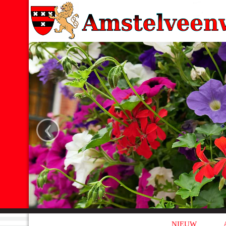
‹
NIEUW