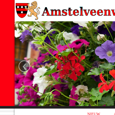
‹
NIEUW