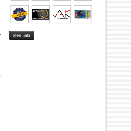
e
Meer links
n