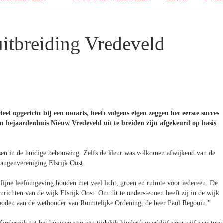
uitbreiding Vredeveld
eel opgericht bij een notaris, heeft volgens eigen zeggen het eerste succes
ejaardenhuis Nieuw Vredeveld uit te breiden zijn afgekeurd op basis
assen in de huidige bebouwing. Zelfs de kleur was volkomen afwijkend van de
langenvereniging Elsrijk Oost.
fijne leefomgeving houden met veel licht, groen en ruimte voor iedereen. De
inrichten van de wijk Elsrijk Oost. Om dit te ondersteunen heeft zij in de wijk
boden aan de wethouder van Ruimtelijke Ordening, de heer Paul Regouin."
nderrijk tot het bouwen van een tijdelijk kinderdagverblijf voor vijf jaar tuss