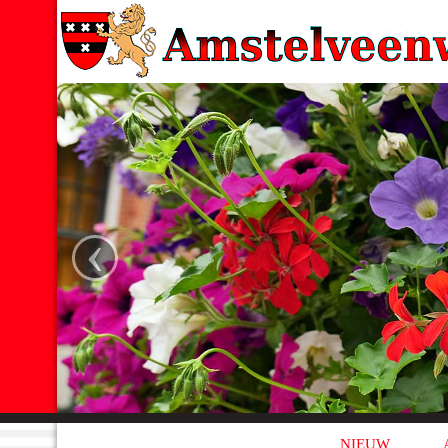
‹
NIEUW