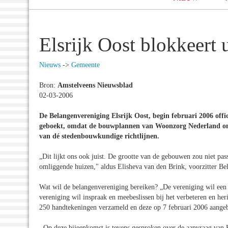
Elsrijk Oost blokkeert 
Nieuws
->
Gemeente
Bron:
Amstelveens Nieuwsblad
02-03-2006
De Belangenvereniging Elsrijk Oost, begin februari 2006 offici
geboekt, omdat de bouwplannen van Woonzorg Nederland om b
van dé stedenbouwkundige richtlijnen.
„Dit lijkt ons ook juist. De grootte van de gebouwen zou niet p
omliggende huizen," aldus Elisheva van den Brink, voorzitter Be
Wat wil de belangenvereniging bereiken? „De vereniging wil een 
vereniging wil inspraak en meebeslissen bij het verbeteren en her
250 handtekeningen verzameld en deze op 7 februari 2006 aange
,,Op deze bijeenkomst is tevens gesproken over de aanvraag van Ki