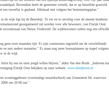
t wandelpad. Bovendien heeft de gemeente verteld, dat er op hetzelfde grasveld
hal een torenflat is gepland. Allemaal niet volgens het bestemmingsplan."
in de wijk ligt bij de Beerebijt. Te ver en te onveilig voor de meeste kinderen
formatieavond georganiseerd zal worden voor alle bewoners ,van Elsrijk Oost.
e recreatiezaal van Nieuw Vredeveld. De wijkbewoners zullen nog een officiël
nog geen twee maanden tijd. Er zijn commissies ingesteld om de verschillende
te en met andere instanties." Er staan nog meer bouwplannen op stapel volgens
uw in de wijk.
liefst bij ons en onze jeugd willen blijven," aldus Van den Brink. „Iedereen ka
ereniging Elsrijk Oost bekijken op onze website:
www.elsrijkoost.nl
n het scoutinggebouw (voormalige muziekschool) aan Zonnestein 64, waarvoor
t 2006 om 20.00 uur."