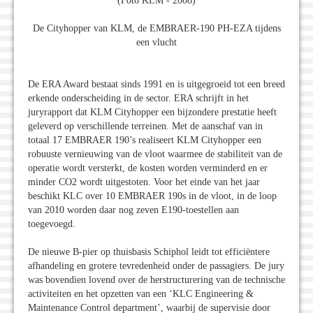
(Foto KLM - 2008)
De Cityhopper van KLM, de EMBRAER-190 PH-EZA tijdens
een vlucht
De ERA Award bestaat sinds 1991 en is uitgegroeid tot een breed
erkende onderscheiding in de sector. ERA schrijft in het
juryrapport dat KLM Cityhopper een bijzondere prestatie heeft
geleverd op verschillende terreinen. Met de aanschaf van in
totaal 17 EMBRAER 190’s realiseert KLM Cityhopper een
robuuste vernieuwing van de vloot waarmee de stabiliteit van de
operatie wordt versterkt, de kosten worden verminderd en er
minder CO2 wordt uitgestoten. Voor het einde van het jaar
beschikt KLC over 10 EMBRAER 190s in de vloot, in de loop
van 2010 worden daar nog zeven E190-toestellen aan
toegevoegd.
De nieuwe B-pier op thuisbasis Schiphol leidt tot efficiëntere
afhandeling en grotere tevredenheid onder de passagiers. De jury
was bovendien lovend over de herstructurering van de technische
activiteiten en het opzetten van een ‘KLC Engineering &
Maintenance Control department’, waarbij de supervisie door