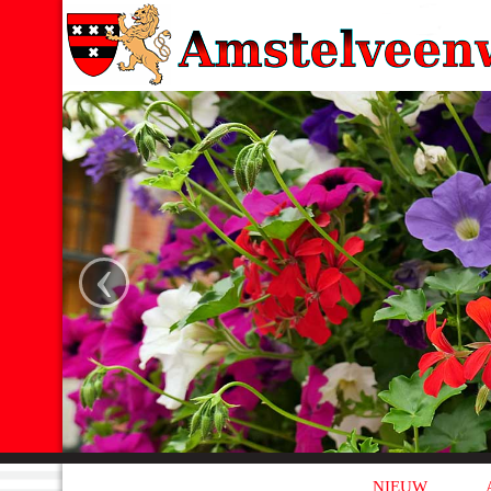
‹
NIEUW