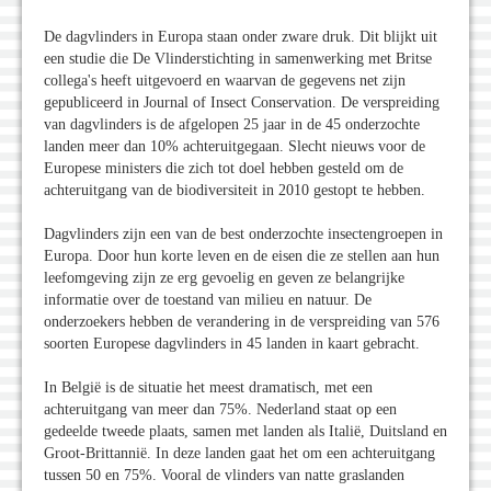
De dagvlinders in Europa staan onder zware druk. Dit blijkt uit
een studie die De Vlinderstichting in samenwerking met Britse
collega's heeft uitgevoerd en waarvan de gegevens net zijn
gepubliceerd in Journal of Insect Conservation. De verspreiding
van dagvlinders is de afgelopen 25 jaar in de 45 onderzochte
landen meer dan 10% achteruitgegaan. Slecht nieuws voor de
Europese ministers die zich tot doel hebben gesteld om de
achteruitgang van de biodiversiteit in 2010 gestopt te hebben.
Dagvlinders zijn een van de best onderzochte insectengroepen in
Europa. Door hun korte leven en de eisen die ze stellen aan hun
leefomgeving zijn ze erg gevoelig en geven ze belangrijke
informatie over de toestand van milieu en natuur. De
onderzoekers hebben de verandering in de verspreiding van 576
soorten Europese dagvlinders in 45 landen in kaart gebracht.
In België is de situatie het meest dramatisch, met een
achteruitgang van meer dan 75%. Nederland staat op een
gedeelde tweede plaats, samen met landen als Italië, Duitsland en
Groot-Brittannië. In deze landen gaat het om een achteruitgang
tussen 50 en 75%. Vooral de vlinders van natte graslanden