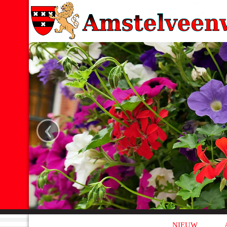
‹
NIEUW