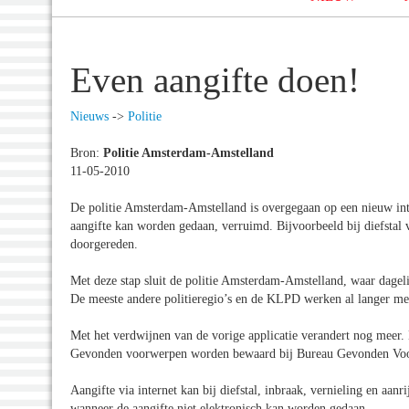
Even aangifte doen!
Nieuws
->
Politie
Bron:
Politie Amsterdam-Amstelland
11-05-2010
De politie Amsterdam-Amstelland is overgegaan op een nieuw inte
aangifte kan worden gedaan, verruimd. Bijvoorbeeld bij diefstal v
doorgereden.
Met deze stap sluit de politie Amsterdam-Amstelland, waar dageli
De meeste andere politieregio’s en de KLPD werken al langer me
Met het verdwijnen van de vorige applicatie verandert nog meer.
Gevonden voorwerpen worden bewaard bij Bureau Gevonden Voorw
Aangifte via internet kan bij diefstal, inbraak, vernieling en aa
wanneer de aangifte niet elektronisch kan worden gedaan.