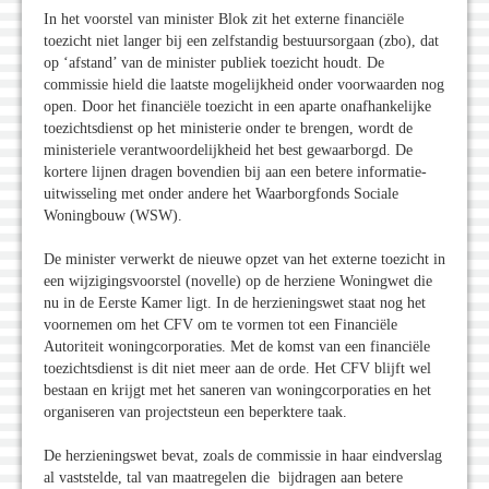
In het voorstel van minister Blok zit het externe financiële
toezicht niet langer bij een zelfstandig bestuursorgaan (zbo), dat
op ‘afstand’ van de minister publiek toezicht houdt. De
commissie hield die laatste mogelijkheid onder voorwaarden nog
open. Door het financiële toezicht in een aparte onafhankelijke
toezichtsdienst op het ministerie onder te brengen, wordt de
ministeriele verantwoordelijkheid het best gewaarborgd. De
kortere lijnen dragen bovendien bij aan een betere informatie-
uitwisseling met onder andere het Waarborgfonds Sociale
Woningbouw (WSW).
De minister verwerkt de nieuwe opzet van het externe toezicht in
een wijzigingsvoorstel (novelle) op de herziene Woningwet die
nu in de Eerste Kamer ligt. In de herzieningswet staat nog het
voornemen om het CFV om te vormen tot een Financiële
Autoriteit woningcorporaties. Met de komst van een financiële
toezichtsdienst is dit niet meer aan de orde. Het CFV blijft wel
bestaan en krijgt met het saneren van woningcorporaties en het
organiseren van projectsteun een beperktere taak.
De herzieningswet bevat, zoals de commissie in haar eindverslag
al vaststelde, tal van maatregelen die bijdragen aan betere