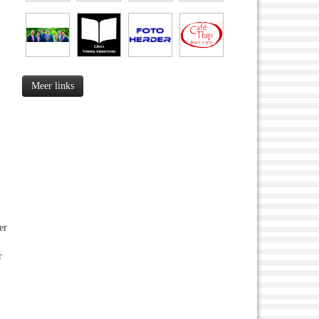
Meer links
er
r