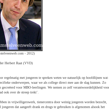
stelveenweb.com - 2012)
er Herbert Raat (VVD)
r regelmatig met jongeren te spreken weten we natuurlijk op hoofdlijnen wat 
pecifieke onderwerpen, waar we als college direct mee aan de slag kunnen. Zo
n gecreëerd voor MBO-leerlingen. We nemen zo zelf verantwoordelijkheid voo
d ook over de streep trekt’.
hebben in vrijwilligerswerk, tienercentra door weinig jongeren worden bezocht,
al jongeren dat aangeeft drank en drugs te gebruiken is afgenomen alsook het