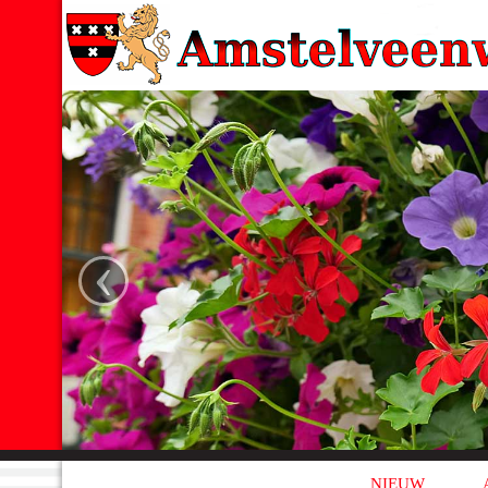
‹
NIEUW