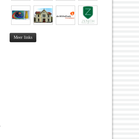
Meer links
?