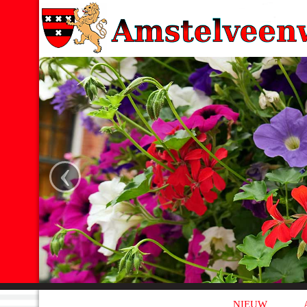
‹
NIEUW