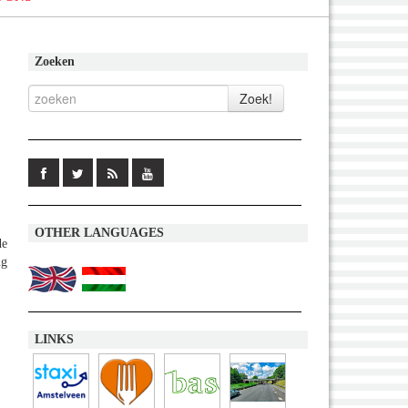
Zoeken
OTHER LANGUAGES
de
ng
LINKS