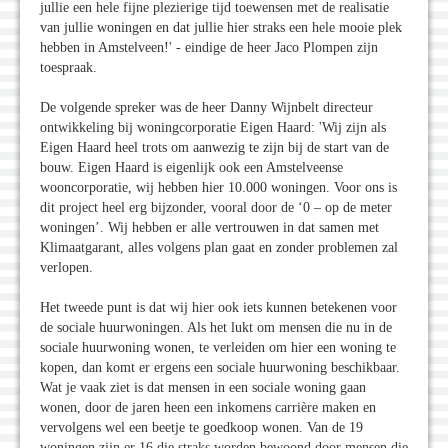
jullie een hele fijne plezierige tijd toewensen met de realisatie
van jullie woningen en dat jullie hier straks een hele mooie plek
hebben in Amstelveen!' - eindige de heer Jaco Plompen zijn
toespraak.
De volgende spreker was de heer Danny Wijnbelt directeur
ontwikkeling bij woningcorporatie Eigen Haard: 'Wij zijn als
Eigen Haard heel trots om aanwezig te zijn bij de start van de
bouw. Eigen Haard is eigenlijk ook een Amstelveense
wooncorporatie, wij hebben hier 10.000 woningen. Voor ons is
dit project heel erg bijzonder, vooral door de ‘0 – op de meter
woningen’. Wij hebben er alle vertrouwen in dat samen met
Klimaatgarant, alles volgens plan gaat en zonder problemen zal
verlopen.
Het tweede punt is dat wij hier ook iets kunnen betekenen voor
de sociale huurwoningen. Als het lukt om mensen die nu in de
sociale huurwoning wonen, te verleiden om hier een woning te
kopen, dan komt er ergens een sociale huurwoning beschikbaar.
Wat je vaak ziet is dat mensen in een sociale woning gaan
wonen, door de jaren heen een inkomens carrière maken en
vervolgens wel een beetje te goedkoop wonen. Van de 19
woningen zijn er 16 die straks worden bewoond door mensen die