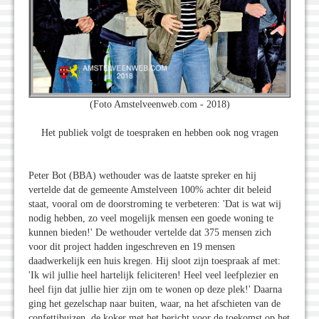
(Foto Amstelveenweb.com - 2018)
Het publiek volgt de toespraken en hebben ook nog vragen
Peter Bot (BBA) wethouder was de laatste spreker en hij
vertelde dat de gemeente Amstelveen 100% achter dit beleid
staat, vooral om de doorstroming te verbeteren: 'Dat is wat wij
nodig hebben, zo veel mogelijk mensen een goede woning te
kunnen bieden!' De wethouder vertelde dat 375 mensen zich
voor dit project hadden ingeschreven en 19 mensen
daadwerkelijk een huis kregen. Hij sloot zijn toespraak af met:
'Ik wil jullie heel hartelijk feliciteren! Heel veel leefplezier en
heel fijn dat jullie hier zijn om te wonen op deze plek!' Daarna
ging het gezelschap naar buiten, waar, na het afschieten van de
confettibuizen, de koker met het bericht voor de toekomst op het