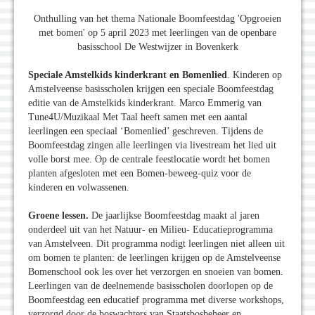
Onthulling van het thema Nationale Boomfeestdag 'Opgroeien
met bomen' op 5 april 2023 met leerlingen van de openbare
basisschool De Westwijzer in Bovenkerk
Speciale Amstelkids kinderkrant en Bomenlied
. Kinderen op
Amstelveense basisscholen krijgen een speciale Boomfeestdag
editie van de Amstelkids kinderkrant. Marco Emmerig van
Tune4U/Muzikaal Met Taal heeft samen met een aantal
leerlingen een speciaal ‘Bomenlied’ geschreven. Tijdens de
Boomfeestdag zingen alle leerlingen via livestream het lied uit
volle borst mee. Op de centrale feestlocatie wordt het bomen
planten afgesloten met een Bomen-beweeg-quiz voor de
kinderen en volwassenen.
Groene lessen.
De jaarlijkse Boomfeestdag maakt al jaren
onderdeel uit van het Natuur- en Milieu- Educatieprogramma
van Amstelveen. Dit programma nodigt leerlingen niet alleen uit
om bomen te planten: de leerlingen krijgen op de Amstelveense
Bomenschool ook les over het verzorgen en snoeien van bomen.
Leerlingen van de deelnemende basisscholen doorlopen op de
Boomfeestdag een educatief programma met diverse workshops,
verzorgd door de boswachters van Staatsbosbeheer en