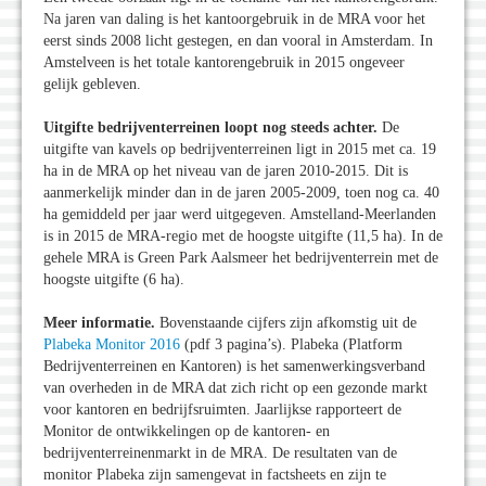
Na jaren van daling is het kantoorgebruik in de MRA voor het
eerst sinds 2008 licht gestegen, en dan vooral in Amsterdam. In
Amstelveen is het totale kantorengebruik in 2015 ongeveer
gelijk gebleven.
Uitgifte bedrijventerreinen loopt nog steeds achter.
De
uitgifte van kavels op bedrijventerreinen ligt in 2015 met ca. 19
ha in de MRA op het niveau van de jaren 2010-2015. Dit is
aanmerkelijk minder dan in de jaren 2005-2009, toen nog ca. 40
ha gemiddeld per jaar werd uitgegeven. Amstelland-Meerlanden
is in 2015 de MRA-regio met de hoogste uitgifte (11,5 ha). In de
gehele MRA is Green Park Aalsmeer het bedrijventerrein met de
hoogste uitgifte (6 ha).
Meer informatie.
Bovenstaande cijfers zijn afkomstig uit de
Plabeka Monitor 2016
(pdf 3 pagina’s). Plabeka (Platform
Bedrijventerreinen en Kantoren) is het samenwerkingsverband
van overheden in de MRA dat zich richt op een gezonde markt
voor kantoren en bedrijfsruimten. Jaarlijkse rapporteert de
Monitor de ontwikkelingen op de kantoren- en
bedrijventerreinenmarkt in de MRA. De resultaten van de
monitor Plabeka zijn samengevat in factsheets en zijn te