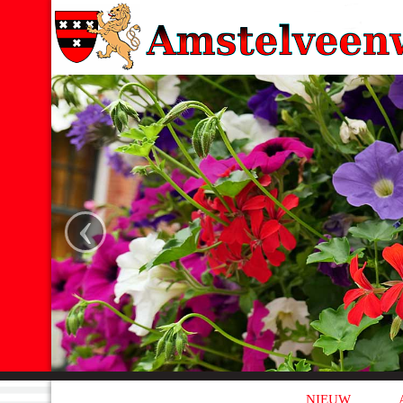
‹
NIEUW