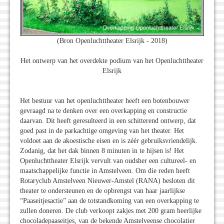
(Bron Openluchttheater Elsrijk - 2018)
Het ontwerp van het overdekte podium van het Openluchttheater
Elsrijk
Het bestuur van het openluchttheater heeft een botenbouwer
gevraagd na te denken over een overkapping en constructie
daarvan. Dit heeft geresulteerd in een schitterend ontwerp, dat
goed past in de parkachtige omgeving van het theater. Het
voldoet aan de akoestische eisen en is zéér gebruiksvriendelijk.
Zodanig, dat het dak binnen 8 minuten in te hijsen is! Het
Openluchttheater Elsrijk vervult van oudsher een cultureel- en
maatschappelijke functie in Amstelveen. Om die reden heeft
Rotaryclub Amstelveen Nieuwer-Amstel (RANA) besloten dit
theater te ondersteunen en de opbrengst van haar jaarlijkse
“Paaseitjesactie” aan de totstandkoming van een overkapping te
zullen doneren. De club verkoopt zakjes met 200 gram heerlijke
chocoladepaaseitjes, van de bekende Amstelveense chocolatier