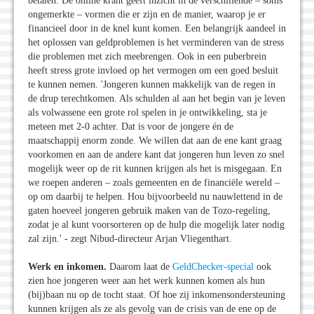
betalen. De online krant geeft inzicht in de verschillende – soms
ongemerkte – vormen die er zijn en de manier, waarop je er
financieel door in de knel kunt komen. Een belangrijk aandeel in
het oplossen van geldproblemen is het verminderen van de stress
die problemen met zich meebrengen. Ook in een puberbrein
heeft stress grote invloed op het vermogen om een goed besluit
te kunnen nemen. 'Jongeren kunnen makkelijk van de regen in
de drup terechtkomen. Als schulden al aan het begin van je leven
als volwassene een grote rol spelen in je ontwikkeling, sta je
meteen met 2-0 achter. Dat is voor de jongere én de
maatschappij enorm zonde. We willen dat aan de ene kant graag
voorkomen en aan de andere kant dat jongeren hun leven zo snel
mogelijk weer op de rit kunnen krijgen als het is misgegaan. En
we roepen anderen – zoals gemeenten en de financiële wereld –
op om daarbij te helpen. Hou bijvoorbeeld nu nauwlettend in de
gaten hoeveel jongeren gebruik maken van de Tozo-regeling,
zodat je al kunt voorsorteren op de hulp die mogelijk later nodig
zal zijn.' - zegt Nibud-directeur Arjan Vliegenthart.
Werk en inkomen.
Daarom laat de
GeldChecker-special
ook
zien hoe jongeren weer aan het werk kunnen komen als hun
(bij)baan nu op de tocht staat. Of hoe zij inkomensondersteuning
kunnen krijgen als ze als gevolg van de crisis van de ene op de