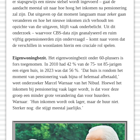
er stapsgewijs een nieuw stelsel wordt ingevoerd – gaat de
aandacht meestal uit naar hoe hoog het inkomen na pensionering
zal zijn. Dat uitgaven op dat moment langzaam maar zeker gaan
veranderen en hoe het nieuwe inkomen zich verhoudt ten
opzichte van die uitgaven, blijft vaak onderbelicht. Uit dit
onderzoek – waarvoor CBS-data zijn geanalyseerd en ruim
vijftig gepensioneerden zijn ondervraagd – komt naar voren dat
de verschillen in woonlasten hierin een cruciale rol spelen.
Eigenwoningbezit.
Het eigenwoningbezit onder 60-plussers is
fors toegenomen. In 2010 had 42 % van de 75- tot 85-jarigen
een eigen huis, in 2023 was dat 56 %. ‘Dat huis is rondom het
moment van pensionering vaak bijna of helemaal afbetaald,’
weet onderzoeker Marcel Warnaar van het Nibud. Hoewel het
inkomen bij pensionering vaak lager wordt, is dat voor deze
groep een minder grote verandering dan voor huurders.
Warnaar: ‘Hun inkomen wordt ook lager, maar de huur niet.
Sterker nog: die stijgt meestal jaarlijks.’