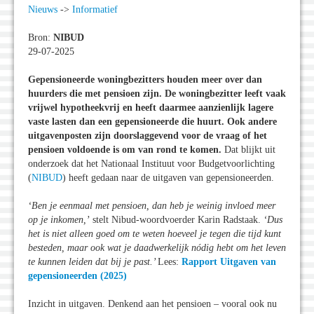
Nieuws
->
Informatief
Bron:
NIBUD
29-07-2025
Gepensioneerde woningbezitters houden meer over dan
huurders die met pensioen zijn. De woningbezitter leeft vaak
vrijwel hypotheekvrij en heeft daarmee aanzienlijk lagere
vaste lasten dan een gepensioneerde die huurt. Ook andere
uitgavenposten zijn doorslaggevend voor de vraag of het
pensioen voldoende is om van rond te komen.
Dat blijkt uit
onderzoek dat het Nationaal Instituut voor Budgetvoorlichting
(
NIBUD
) heeft gedaan naar de uitgaven van gepensioneerden.
‘Ben je eenmaal met pensioen, dan heb je weinig invloed meer
op je inkomen,’
stelt Nibud-woordvoerder Karin Radstaak.
‘Dus
het is niet alleen goed om te weten hoeveel je tegen die tijd kunt
besteden, maar ook wat je daadwerkelijk nódig hebt om het leven
te kunnen leiden dat bij je past.’
Lees:
Rapport Uitgaven van
gepensioneerden (2025)
Inzicht in uitgaven. Denkend aan het pensioen – vooral ook nu