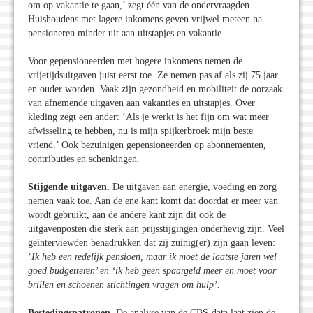
om op vakantie te gaan,’ zegt één van de ondervraagden.
Huishoudens met lagere inkomens geven vrijwel meteen na
pensioneren minder uit aan uitstapjes en vakantie.
Voor gepensioneerden met hogere inkomens nemen de
vrijetijdsuitgaven juist eerst toe. Ze nemen pas af als zij 75 jaar
en ouder worden. Vaak zijn gezondheid en mobiliteit de oorzaak
van afnemende uitgaven aan vakanties en uitstapjes. Over
kleding zegt een ander: ‘Als je werkt is het fijn om wat meer
afwisseling te hebben, nu is mijn spijkerbroek mijn beste
vriend.’ Ook bezuinigen gepensioneerden op abonnementen,
contributies en schenkingen.
Stijgende uitgaven.
De uitgaven aan energie, voeding en zorg
nemen vaak toe. Aan de ene kant komt dat doordat er meer van
wordt gebruikt, aan de andere kant zijn dit ook de
uitgavenposten die sterk aan prijsstijgingen onderhevig zijn. Veel
geïnterviewden benadrukken dat zij zuinig(er) zijn gaan leven:
‘
Ik heb een redelijk pensioen, maar ik moet de laatste jaren wel
goed budgetteren’ en ‘ik heb geen spaargeld meer en moet voor
brillen en schoenen stichtingen vragen om hulp’.
Bestedingspatronen.
De analyse van de CBS-data laat zien de