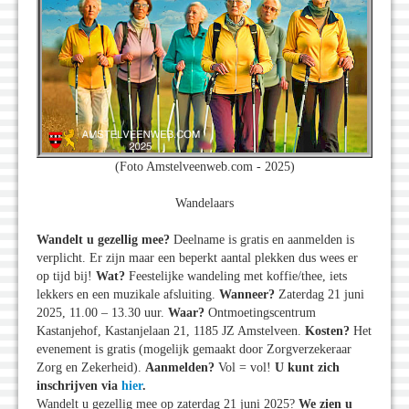
(Foto Amstelveenweb.com - 2025)
Wandelaars
Wandelt u gezellig mee?
Deelname is gratis en aanmelden is
verplicht. Er zijn maar een beperkt aantal plekken dus wees er
op tijd bij!
Wat?
Feestelijke wandeling met koffie/thee, iets
lekkers en een muzikale afsluiting.
Wanneer?
Zaterdag 21 juni
2025, 11.00 – 13.30 uur.
Waar?
Ontmoetingscentrum
Kastanjehof, Kastanjelaan 21, 1185 JZ Amstelveen.
Kosten?
Het
evenement is gratis (mogelijk gemaakt door Zorgverzekeraar
Zorg en Zekerheid).
Aanmelden?
Vol = vol!
U kunt zich
inschrijven via
hier
.
Wandelt u gezellig mee op zaterdag 21 juni 2025?
We zien u