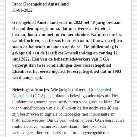
Bron:
Groengebied Amstelland
30-04-2022
Groengebied Amstelland viert in 2022 het 40-jarig bestaan.
Het jubileumprogramma, dat uit diverse activiteiten
bestaat, loopt van mei tot en met oktober. Natuurexcursies,
wandeltochten, een fietstocht en een aantal fotowedstrijden
staan de komende maanden op de rol. De jubileumdag is
gekoppeld aan de jaarlijkse Amstellanddag op zondag 12
juni 2022. Een van de beheermedewerkers van GGA
verzorgt dan twee rondleidingen door recreatiegebied
Elsenhove, het eerste ingerichte recreatiegebied dat in 1983
werd aangelegd.
Belevingscadeautjes.
Wie jarig is trakteert.
Groengebied
Amstelland
(GGA) deelt daarom belevingscadeautjes uit. Het
jubileumprogramma bevat activiteiten voor groot en klein. De
vier wandeltochten van elk 10 km en de fietstocht van 40 km
zijn beschreven in digitale routeboekjes met interessante en
historische weetjes. Om de paar weken lanceert GGA een nieuwe
route. De zeven natuurexcursies staan in het teken van
weidevogels, dier- en plantsoorten in hoogveengebied en