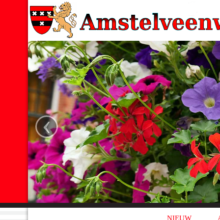
‹
NIEUW