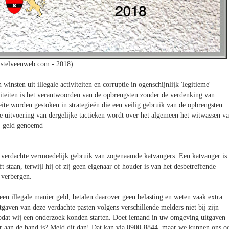
stelveenweb.com - 2018)
insten uit illegale activiteiten en corruptie in ogenschijnlijk 'legitieme'
teiten is het verantwoorden van de opbrengsten zonder de verdenking van
ite worden gestoken in strategieën die een veilig gebruik van de opbrengsten
uitvoering van dergelijke tactieken wordt over het algemeen het witwassen v
geld genoemd
de verdachte vermoedelijk gebruik van zogenaamde katvangers. Een katvanger is
 staan, terwijl hij of zij geen eigenaar of houder is van het desbetreffende
e verbergen.
en illegale manier geld, betalen daarover geen belasting en weten vaak extra
itgaven van deze verdachte pasten volgens verschillende melders niet bij zijn
zodat wij een onderzoek konden starten. Doet iemand in uw omgeving uitgaven
meer aan de hand is? Meld dit dan! Dat kan via 0900-8844, maar we kunnen ons o