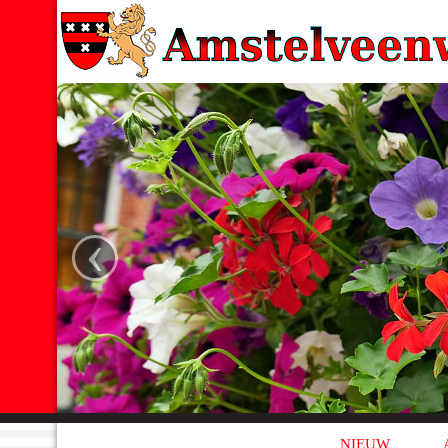
‹
NIEUW