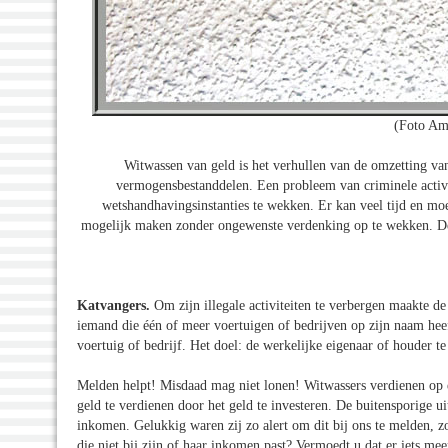
(Foto Am
Witwassen van geld is het verhullen van de omzetting van w
vermogensbestanddelen. Een probleem van criminele activi
wetshandhavingsinstanties te wekken. Er kan veel tijd en moe
mogelijk maken zonder ongewenste verdenking op te wekken. De 
Katvangers.
Om zijn illegale activiteiten te verbergen maakte 
iemand die één of meer voertuigen of bedrijven op zijn naam heeft
voertuig of bedrijf. Het doel: de werkelijke eigenaar of houder t
Melden helpt! Misdaad mag niet lonen! Witwassers verdienen op e
geld te verdienen door het geld te investeren. De buitensporige u
inkomen. Gelukkig waren zij zo alert om dit bij ons te melden, 
die niet bij zijn of haar inkomen past? Vermoedt u dat er iets 