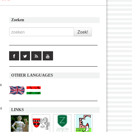
Zoeken
OTHER LANGUAGES
jn
et
LINKS