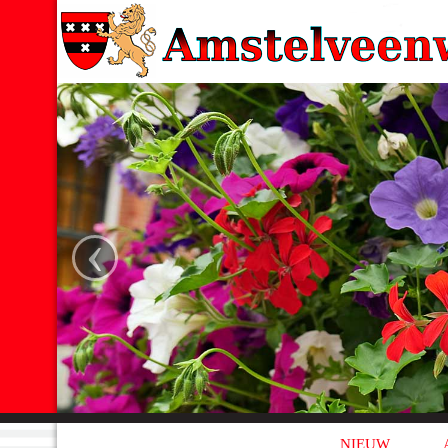
‹
NIEUW