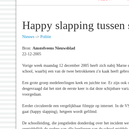
Happy slapping tussen s
Nieuws
->
Politie
Bron:
Amstelveens Nieuwsblad
22-12-2005
Vorige week maandag 12 december 2005 heeft zich nabij Marne ee
school, waarbij een van de twee betrokkenen z'n kaak heeft gebr
Een grote groep medeleerlingen keek en juichte toe. Er zijn ook o
desgevraagd dat het niet de eerste keer is dat deze schijnbare v
voorgedaan.
Eerder circuleerde een vergelijkbaar filmpje op internet. In de VS
gaat (happy slapping), hetgeen wordt gefilmd.
De schoolleiding, die jongstleden donderdag over het incident wer
onmiddellijk de ouders van alle leerlingen van de school middels 