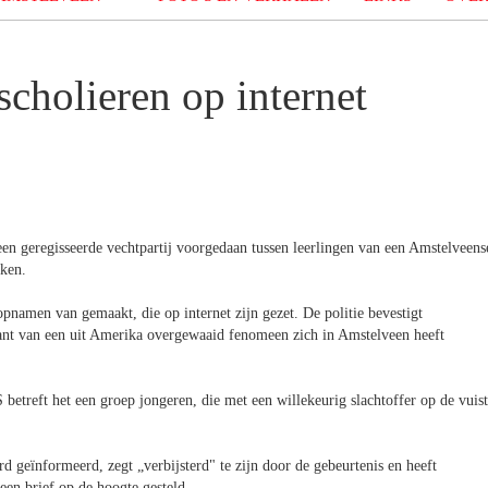
cholieren op internet
n geregisseerde vechtpartij voorgedaan tussen leerlingen van een Amstelveens
oken.
pnamen van gemaakt, die op internet zijn gezet. De politie bevestigt
ariant van een uit Amerika overgewaaid fenomeen zich in Amstelveen heeft
 betreft het een groep jongeren, die met een willekeurig slachtoffer op de vuist
d geïnformeerd, zegt „verbijsterd" te zijn door de gebeurtenis en heeft
een brief op de hoogte gesteld.