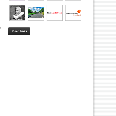
or
Meer links