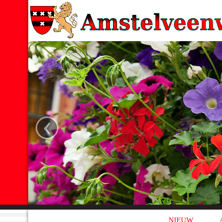
‹
NIEUW