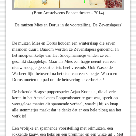
(Bron Amstelveens Poppentheater - 2014)
De muizen Mies en Dorus in de voorstelling 'De Zevenslapers'
De muizen Mies en Dorus houden een winterslaap die zeven
maanden duurt. Daarom worden ze Zevenslapers genoemd. In
het snoepwinkeltje van Het Snoepmannetje vinden ze een
geschikt slaapplekje. Maar als Mies een hapje neemt van een
nieuw snoepje gebeurt er iets heel vreemds. Ook Wasco de
Wasbeer lijkt betoverd na het eten van een snoepje. Wasco en
Dorus moeten op pad om de betovering te verbreken!
De bekende Haagse poppenspeler Arjan Kooman, die al vele
keren in het Amstelveens Poppentheater te gast was, speelt op
weergaloze manier dit spannende verhaal, waarbij hij zo knap
alle stemmetjes maakt dat je denkt dat er een hele ploeg aan het
werk is!
Een vrolijke en spannende voorstelling met relmuizen, een
jokkende kauw, een heks op een brommer en een wijze uil…Met