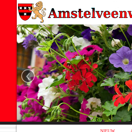
‹
NIEUW