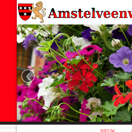
‹
NIEUW