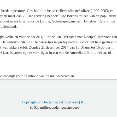
n brede repertoire. Geschoold in het vertellerscollectief oRare (1990-2003) en
aar en meer dan 20 jaar ervaring behoort Eric Borrias tot een van de populairste
derboeken als Brief voor de koning, Scheepsjongens van Bontekoe, Reis om de
 buitenland.
lijke verhalen voor onder de guillotine" en "Verhalen met Nootjes" zijn voor een
De vertelvoorstelling De herdertjes lagen bij nachte is voor het hele gezin en 
 wat lekkers erbij. Zondag 21 december 2014 van 15.30 uur tot 16.00 uur in
4 jaar. Kaarten zijn te verkrijgen in een van de Amstelland Bibliotheken, of
oordelijk voor de inhoud van de nieuwsberichten.
Copyright en Disclaimer
|
Amstelveen
|
RSS
In 9,1 milliseconden gegenereerd