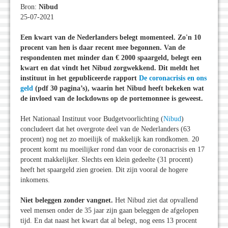
Bron:
Nibud
25-07-2021
Een kwart van de Nederlanders belegt momenteel. Zo'n 10
procent van hen is daar recent mee begonnen. Van de
respondenten met minder dan € 2000 spaargeld, belegt een
kwart en dat vindt het Nibud zorgwekkend. Dit meldt het
instituut in het gepubliceerde rapport
De coronacrisis en ons
geld
(pdf 30 pagina’s), waarin het Nibud heeft bekeken wat
de invloed van de lockdowns op de portemonnee is geweest.
Het Nationaal Instituut voor Budgetvoorlichting (
Nibud
)
concludeert dat het overgrote deel van de Nederlanders (63
procent) nog net zo moeilijk of makkelijk kan rondkomen. 20
procent komt nu moeilijker rond dan voor de coronacrisis en 17
procent makkelijker. Slechts een klein gedeelte (31 procent)
heeft het spaargeld zien groeien. Dit zijn vooral de hogere
inkomens.
Niet beleggen zonder vangnet.
Het Nibud ziet dat opvallend
veel mensen onder de 35 jaar zijn gaan beleggen de afgelopen
tijd. En dat naast het kwart dat al belegt, nog eens 13 procent