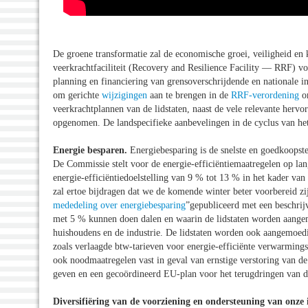
De groene transformatie zal de economische groei, veiligheid en 
veerkrachtfaciliteit (Recovery and Resilience Facility — RRF) 
planning en financiering van grensoverschrijdende en nationale i
om gerichte
wijzigingen
aan te brengen in de
RRF-verordening
om
veerkrachtplannen van de lidstaten, naast de vele relevante hervo
opgenomen. De landspecifieke aanbevelingen in de cyclus van h
Energie besparen.
Energiebesparing is de snelste en goedkoopste
De Commissie stelt voor de energie-efficiëntiemaatregelen op lan
energie-efficiëntiedoelstelling van 9 % tot 13 % in het kader va
zal ertoe bijdragen dat we de komende winter beter voorbereid 
mededeling over energiebesparing
”gepubliceerd met een beschrij
met 5 % kunnen doen dalen en waarin de lidstaten worden aangem
huishoudens en de industrie. De lidstaten worden ook aangemoed
zoals verlaagde btw-tarieven voor energie-efficiënte verwarming
ook noodmaatregelen vast in geval van ernstige verstoring van de 
geven en een gecoördineerd EU-plan voor het terugdringen van de
Diversifiëring van de voorziening en ondersteuning van onze 