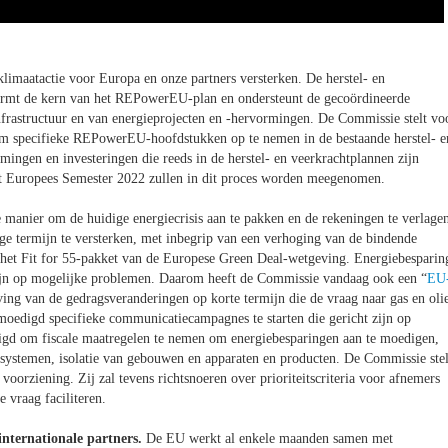
klimaatactie voor Europa en onze partners versterken. De herstel- en
vormt de kern van het REPowerEU-plan en ondersteunt de gecoördineerde
nfrastructuur en van energieprojecten en -hervormingen. De Commissie stelt vo
 specifieke REPowerEU-hoofdstukken op te nemen in de bestaande herstel- e
rmingen en investeringen die reeds in de herstel- en veerkrachtplannen zijn
et Europees Semester 2022 zullen in dit proces worden meegenomen.
 manier om de huidige energiecrisis aan te pakken en de rekeningen te verlage
ge termijn te versterken, met inbegrip van een verhoging van de bindende
n het Fit for 55-pakket van de Europese Green Deal-wetgeving. Energiebesparin
zijn op mogelijke problemen. Daarom heeft de Commissie vandaag ook een “
EU
ving van de gedragsveranderingen op korte termijn die de vraag naar gas en oli
oedigd specifieke communicatiecampagnes te starten die gericht zijn op
igd om fiscale maatregelen te nemen om energiebesparingen aan te moedigen,
ssystemen, isolatie van gebouwen en apparaten en producten. De Commissie stel
voorziening. Zij zal tevens richtsnoeren over prioriteitscriteria voor afnemers
 vraag faciliteren.
internationale partners.
De EU werkt al enkele maanden samen met