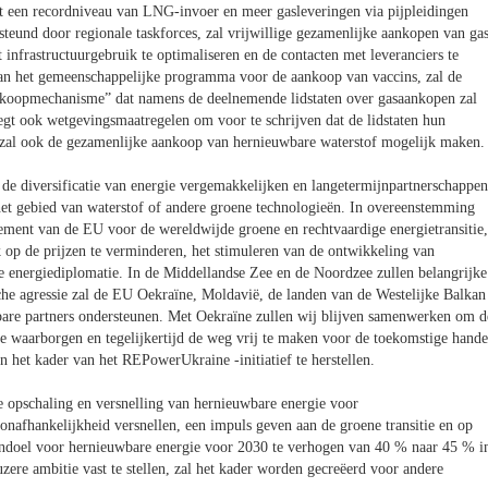
eft een recordniveau van LNG-invoer en meer gasleveringen via pijpleidingen
steund door regionale taskforces, zal vrijwillige gezamenlijke aankopen van gas
nfrastructuurgebruik te optimaliseren en de contacten met leveranciers te
van het gemeenschappelijke programma voor de aankoop van vaccins, zal de
koopmechanisme” dat namens de deelnemende lidstaten over gasaankopen zal
gt ook wetgevingsmaatregelen om voor te schrijven dat de lidstaten hun
rm zal ook de gezamenlijke aankoop van hernieuwbare waterstof mogelijk maken.
 de diversificatie van energie vergemakkelijken en langetermijnpartnerschappen
t gebied van waterstof of andere groene technologieën. In overeenstemming
gement van de EU voor de wereldwijde groene en rechtvaardige energietransitie,
 op de prijzen te verminderen, het stimuleren van de ontwikkeling van
 energiediplomatie. In de Middellandse Zee en de Noordzee zullen belangrijke
che agressie zal de EU Oekraïne, Moldavië, de landen van de Westelijke Balkan
bare partners ondersteunen. Met Oekraïne zullen wij blijven samenwerken om d
e waarborgen en tegelijkertijd de weg vrij te maken voor de toekomstige hande
in het kader van het REPowerUkraine -initiatief te herstellen.
e opschaling en versnelling van hernieuwbare energie voor
 onafhankelijkheid versnellen, een impuls geven aan de groene transitie en op
kerndoel voor hernieuwbare energie voor 2030 te verhogen van 40 % naar 45 % i
zere ambitie vast te stellen, zal het kader worden gecreëerd voor andere