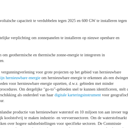
oltaïsche capaciteit te verdubbelen tegen 2025
en 600 GW te installeren tegen
telijke verplichting om zonnepanelen te installeren op nieuwe openbare en
 om geothermische en thermische zonne-energie te integreren in
en.
vergunningverlening voor grote projecten op het gebied van hernieuwbare
lijn hernieuwbare energie
om hernieuwbare energie te erkennen als een dwinge
ieden voor hernieuwbare energie opzetten, d.w.z. gebieden met minder
rocedures. Om dergelijke “go-to”-gebieden snel te kunnen identificeren, stelt 
eschikking als onderdeel van haar
digitale karteringsinstrument
voor geografisc
ur.
nenlandse productie van hernieuwbare waterstof en 10 miljoen ton aan invoer teg
ijk koolstofvrij te maken industrie- en vervoerssectoren. Om de waterstofmarkt 
ken over hogere subdoelstellingen voor specifieke sectoren. De Commissie