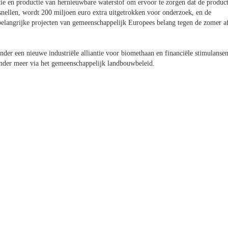
tie en productie van hernieuwbare waterstof om ervoor te zorgen dat de product
rsnellen, wordt 200 miljoen euro extra uitgetrokken voor onderzoek, en de
belangrijke projecten van gemeenschappelijk Europees belang tegen de zomer a
er een nieuwe industriële alliantie voor biomethaan en financiële stimulanse
onder meer via het gemeenschappelijk landbouwbeleid.