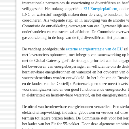
internationale partners om de voorziening te diversifiëren en he
veiliggesteld. Het onlangs opgerichte
EU-Energieplatform
, onder
LNG en waterstof mogelijk maken door de vraag te bundelen, het i
coördineren. Als volgende stap, en in navolging van de ambitie 
Commissie de ontwikkeling overwegen van een “gezamenlijk aan
onderhandelen en contracten zal afsluiten. De Commissie overwee
gasvoorziening in de loop van de tijd diversifiëren. Het platfo
De vandaag goedgekeurde
externe energiestrategie van de EU
zal
met leveranciers opbouwen, met inbegrip van samenwerking op he
met de Global Gateway geeft de strategie prioriteit aan het enga
het bevorderen van energiebesparingen en -efficiëntie om de druk
hernieuwbare energiebronnen en waterstof en het opvoeren van de
waterstofcorridors worden ontwikkeld. In het licht van de Russis
en de landen van het Oostelijk Partnerschap en onze meest kwets
voorzieningszekerheid en een goed functionerende energiesector t
in elektriciteit en hernieuwbare waterstof, en het energiesysteem 
De uitrol van hernieuwbare energiebronnen versnellen. Een sterk
elektriciteitsopwekking, industrie, gebouwen en vervoer zal onze
termijn tot lagere prijzen leiden. De Commissie stelt voor het 
het kader van het Fit for 55-pakket. Door deze algemene ambitieu