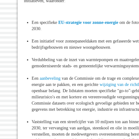
initiatieven, waaronder:
Een specifieke
EU-strategie voor zonne-energie
om de fotov
2030.
Een initiatief voor zonnepaneeldaken met een gefaseerde wet
bedrijfsgebouwen en nieuwe woongebouwen.
Verdubbeling van de inzet van warmtepompen en maatregelen
gemoderniseerde stads- en gemeentelijke verwarmingssystem
Een
aanbeveling
van de Commissie om de trage en complexe 
energie aan te pakken, en een gerichte
wijziging van de richt
openbaar belang. De lidstaten moeten specifieke “go-to”-geb
milieurisico's en met kortere en vereenvoudigde vergunningsp
Commissie datasets over ecologisch gevoelige gebieden ter b
gegevens met betrekking tot energie, industrie en infrastructu
Vaststelling van een streefcijfer van 10 miljoen ton aan bin
2030, ter vervanging van aardgas, steenkool en olie in moeil
versnellen, moeten de medewetgevers overeenstemming berei