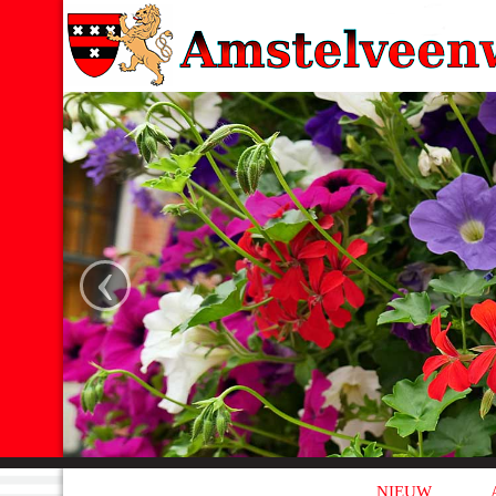
‹
NIEUW