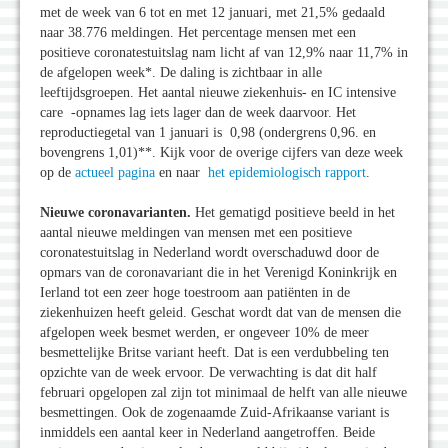
met de week van 6 tot en met 12 januari, met 21,5% gedaald
naar 38.776 meldingen. Het percentage mensen met een
positieve coronatestuitslag nam licht af van 12,9% naar 11,7% in
de afgelopen week*. De daling is zichtbaar in alle
leeftijdsgroepen. Het aantal nieuwe ziekenhuis- en IC intensive
care -opnames lag iets lager dan de week daarvoor. Het
reproductiegetal van 1 januari is 0,98 (ondergrens 0,96. en
bovengrens 1,01)**. Kijk voor de overige cijfers van deze week
op de
actueel pagina
en naar
het epidemiologisch rapport
.
Nieuwe coronavarianten.
Het gematigd positieve beeld in het
aantal nieuwe meldingen van mensen met een positieve
coronatestuitslag in Nederland wordt overschaduwd door de
opmars van de coronavariant die in het Verenigd Koninkrijk en
Ierland tot een zeer hoge toestroom aan patiënten in de
ziekenhuizen heeft geleid. Geschat wordt dat van de mensen die
afgelopen week besmet werden, er ongeveer 10% de meer
besmettelijke Britse variant heeft. Dat is een verdubbeling ten
opzichte van de week ervoor. De verwachting is dat dit half
februari opgelopen zal zijn tot minimaal de helft van alle nieuwe
besmettingen. Ook de zogenaamde Zuid-Afrikaanse variant is
inmiddels een aantal keer in Nederland aangetroffen. Beide