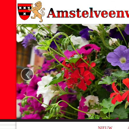
‹
NIEUW