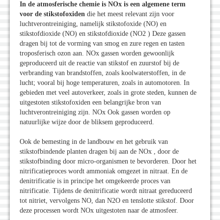
In de atmosferische chemie is NOx is een algemene term
voor de stikstofoxiden
die het meest relevant zijn voor
luchtverontreiniging, namelijk stikstofoxide (NO) en
stikstofdioxide (NO) en stikstofdioxide (NO2 ) Deze gassen
dragen bij tot de vorming van smog en zure regen en tasten
troposferisch ozon aan. NOx gassen worden gewoonlijk
geproduceerd uit de reactie van stikstof en zuurstof bij de
verbranding van brandstoffen, zoals koolwaterstoffen, in de
lucht; vooral bij hoge temperaturen, zoals in automotoren. In
gebieden met veel autoverkeer, zoals in grote steden, kunnen de
uitgestoten stikstofoxiden een belangrijke bron van
luchtverontreiniging zijn. NOx Ook gassen worden op
natuurlijke wijze door de bliksem geproduceerd.
Ook de bemesting in de landbouw en het gebruik van
stikstofbindende planten dragen bij aan de NOx , door de
stikstofbinding door micro-organismen te bevorderen. Door het
nitrificatieproces wordt ammoniak omgezet in nitraat. En de
denitrificatie is in principe het omgekeerde proces van
nitrificatie. Tijdens de denitrificatie wordt nitraat gereduceerd
tot nitriet, vervolgens NO, dan N2O en tenslotte stikstof. Door
deze processen wordt NOx uitgestoten naar de atmosfeer.