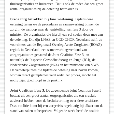
thuisorganisaties en huisartsen. Dat is ook de reden dat een groot
aantal organisaties bij de oefening betrokken is.
Brede zorg betrokken bij fase 3-oefening.
Tijdens deze
oefening testen we de procedures en samenwerking binnen de
zorg in de aanloop naar de vaststelling van fase 3 door de
minister. De organisaties die hierbij een rol spelen doen mee aan
de oefening. Dit zijn LNAZ en GGD GHOR Nederland zelf, de
voorzitters van de Regionaal Overleg Acute Zorgketen (ROAZ)-
regio’s in Nederland, een samenwerkingsverband van
zorgorganisaties genaamd de Joint Coalition Fase 3, en
natuurlijk de Inspectie Gezondheidszorg en Jeugd (IGJ), de
Nederlandse Zorgautoriteit (NZa) en het ministerie van VWS.
De verbeterpunten die tijdens de oefening naar boven komen,
worden direct geïmplementeerd zodat het proces, mocht het
nodig zijn, goed loopt in de praktijk.
Joint Coalition Fase 3.
De zogenoemde Joint Coalition Fase 3
bestaat uit een groot aantal zorgorganisaties die een cruciale
adviesrol hebben voor de besluitvorming over deze crisisfase.
Deze coalitie komt bij een zorgcrisis regelmatig bij elkaar om de
stand van zaken te bespreken. Volgende week heeft de coalitie