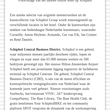
Fotocollage van het nieuwe Hilton hotel op Schiphol
Een unieke selectie van originele meesterwerken uit de
kunstcollectie van Schiphol Group wordt tentoongesteld op
verschillende locaties in het hotel. Onder de kunstwerken zijn
stukken van hedendaagse Nederlandse kunstenaars, waaronder
Corneille, Anton Heyboer, Armando, Ger van Elk, Jan Cremer
en René Daniels.
Schiphol Central Business District.
Schiphol is een gebied,
waar miljoenen mensen jaarlijks doorheen rijden, lopen en
vliegen en waar meer dan 65.000 mensen werken en 500
bedrijven gevestigd zijn. Het nieuwe Hilton Amsterdam Airport
Schiphol heeft een prominente ligging tegenover de luchthaven
terminal op Schiphol Centrum. Dit gebied, Schiphol Central
Business District (CBD), is een van de meest efficiënte en
kosmopolitische vestigingslocaties van Nederland waar de
komende jaren veel gebeurt. Nieuwe voorzieningen zoals
Starbucks, bar/restaurant VIVA!, 24/7 kinderopvang
CompaNanny, The Base Library, The Base Health Club, de
gratis leenfietsen Your SchipholBIKE en het community
platform SPOT vergroten de dynamiek van de werkomgeving.