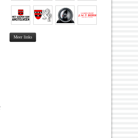
Meer links
f