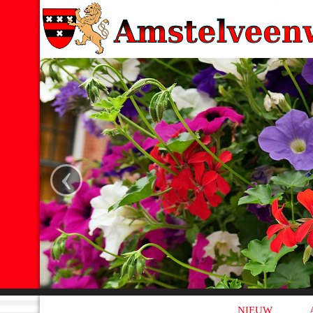
‹
NIEUW