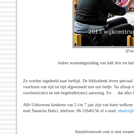
(Fot
Iedere woensdagmiddag van half drie tot hal
Ze worden ingedeeld naar leeftijd. De bibliotheek levert speciaa
voorlezen van tijd tot tijd afgewisseld met een liedje. Na afloop i
voorlezer(ster) en een begeleider(ster) aanwezig. En … dat alles i
Alle Uithoornse kinderen van 2 t/m 7 jaar zijn van harte welkom 
mail Natascha Halici, telefoon: 06-52646156 of e-mail:
nhalici@
Amstelveenweb.com is niet verantw