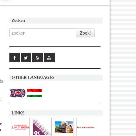
Zoeken
OTHER LANGUAGES
ds
d
LINKS
te
n