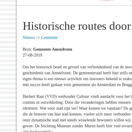
Historische routes doo
Nieuws
->
Gemeente
Bron:
Gemeente Amstelveen
27-08-2019
Om het historisch besef en gevoel van verbondenheid van de inwon
geschiedenis van Amstelveen. De gemeenteraad heeft hier zelfs st
eigen thema is een nieuwe activiteit om inwoners bekend te make
met succes heeft gedaan voor gemeenten als Amsterdam en Brugg
Herbert Raat (VVD) wethouder Cultuur vindt aandacht voor het his
continu in ontwikkeling. Door die veranderingen hebben mensen m
identiteit. Wat voor stad zijn we? Waar komen we vandaan? De ges
die de historie van hun stad kennen, voelen zich meer verbonden
onze dynamische stad met steeds wisselende bewoners willen wij 
geven. De Stichting Museum zonder Muren heeft hier veel ervarin
zijn heel positief.'