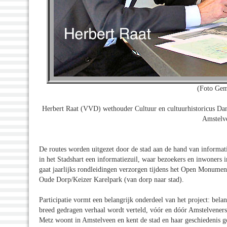
(Foto Gem
Herbert Raat (VVD) wethouder Cultuur en cultuurhistoricus Dan
Amstelv
De routes worden uitgezet door de stad aan de hand van informat
in het Stadshart een informatiezuil, waar bezoekers en inwoners
gaat jaarlijks rondleidingen verzorgen tijdens het Open Monume
Oude Dorp/Keizer Karelpark (van dorp naar stad).
Participatie vormt een belangrijk onderdeel van het project: be
breed gedragen verhaal wordt verteld, vóór en dóór Amstelvener
Metz woont in Amstelveen en kent de stad en haar geschiedenis go