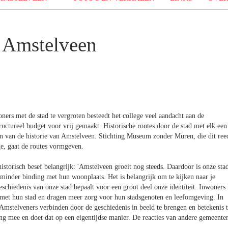
r Amstelveen
ers met de stad te vergroten besteedt het college veel aandacht aan de
ructureel budget voor vrij gemaakt. Historische routes door de stad met elk een
n van de historie van Amstelveen. Stichting Museum zonder Muren, die dit ree
e, gaat de routes vormgeven.
torisch besef belangrijk: 'Amstelveen groeit nog steeds. Daardoor is onze sta
inder binding met hun woonplaats. Het is belangrijk om te kijken naar je
chiedenis van onze stad bepaalt voor een groot deel onze identiteit. Inwoners
 met hun stad en dragen meer zorg voor hun stadsgenoten en leefomgeving. In
Amstelveners verbinden door de geschiedenis in beeld te brengen en betekenis 
g mee en doet dat op een eigentijdse manier. De reacties van andere gemeente