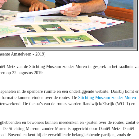
eente Amstelveen - 2019)
iël Metz van de Stichting Museum zonder Muren in gesprek in het raadhuis va
een op 22 augustus 2019
iepanelen in de openbare ruimte en een onderliggende website. Daarbij komt er
 informatie kunnen vinden over de routes. De
Stichting Museum zonder Muren
ntenweekend. De thema’s van de routes worden Randwijck/Elsrijk (WO II) en
langhebbenden en bewoners kunnen meedenken en -praten over de routes, zodat e
s. De Stichting Museum zonder Muren is opgericht door Daniël Metz. Daniël
ed. Bovendien kent hij de verschillende belanghebbende partijen, zoals de