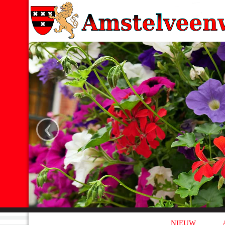
‹
NIEUW